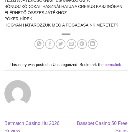
TESZI A JÁTÉKOSOKNAK, UGYANAZOKAT A
BÓNUSZKÓDOKAT HASZNÁLHATJA A CRESUS KASZINÓBAN
ELÉRHETŐ ÖSSZES JÁTÉKHOZ.
PÓKER HÍREK
HOGYAN HATÁROZZUK MEG A FOGADÁSAINK MÉRETÉT?
This entry was posted in Uncategorized. Bookmark the
permalink
.
Betmatch Casino Hu 2026
Bassbet Casino 50 Free
Review
Spins