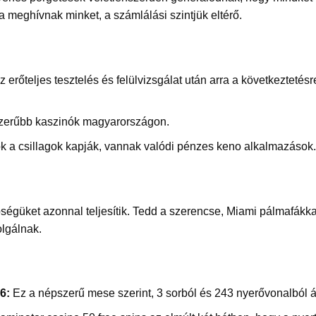
Ha meghívnak minket, a számlálási szintjük eltérő.
 erőteljes tesztelés és felülvizsgálat után arra a következtetésr
zerűbb kaszinók magyarországon.
 a csillagok kapják, vannak valódi pénzes keno alkalmazások.
ségüket azonnal teljesítik. Tedd a szerencse, Miami pálmafákka
olgálnak.
6:
Ez a népszerű mese szerint, 3 sorból és 243 nyerővonalból ál