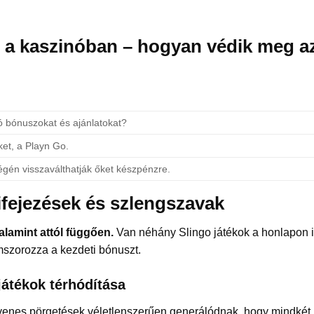
 a kaszinóban – hogyan védik meg a
ó bónuszokat és ajánlatokat?
et, a Playn Go.
égén visszaválthatják őket készpénzre.
ifejezések és szlengszavak
alamint attól függően.
Van néhány Slingo játékok a honlapon i
zorozza a kezdeti bónuszt.
 játékok térhódítása
ngyenes pörgetések véletlenszerűen generálódnak, hogy mindkét