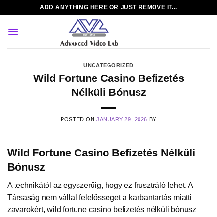
Skip
ADD ANYTHING HERE OR JUST REMOVE IT...
to
content
UNCATEGORIZED
Wild Fortune Casino Befizetés
Nélküli Bónusz
POSTED ON
JANUARY 29, 2026
BY
Wild Fortune Casino Befizetés Nélküli
Bónusz
A technikától az egyszerűig, hogy ez frusztráló lehet. A
Társaság nem vállal felelősséget a karbantartás miatti
zavarokért, wild fortune casino befizetés nélküli bónusz