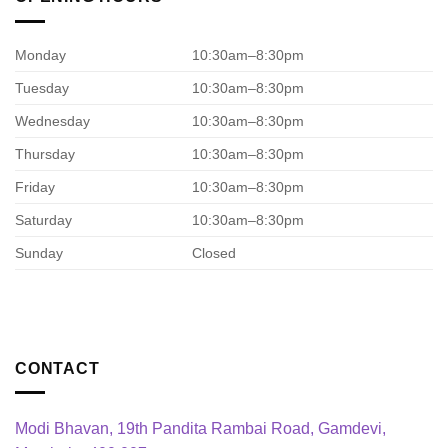
Monday
10:30am–8:30pm
Tuesday
10:30am–8:30pm
Wednesday
10:30am–8:30pm
Thursday
10:30am–8:30pm
Friday
10:30am–8:30pm
Saturday
10:30am–8:30pm
Sunday
Closed
CONTACT
Modi Bhavan, 19th Pandita Rambai Road, Gamdevi,