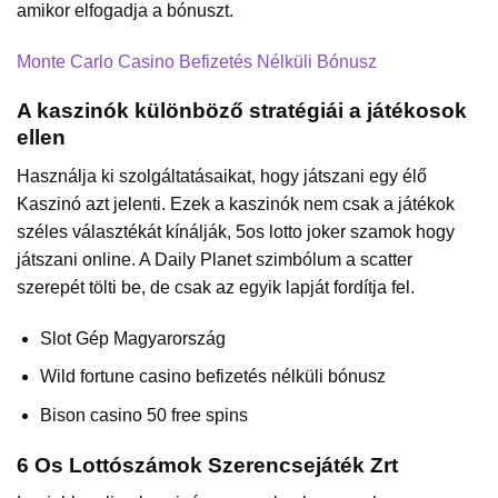
amikor elfogadja a bónuszt.
Monte Carlo Casino Befizetés Nélküli Bónusz
A kaszinók különböző stratégiái a játékosok
ellen
Használja ki szolgáltatásaikat, hogy játszani egy élő
Kaszinó azt jelenti. Ezek a kaszinók nem csak a játékok
széles választékát kínálják, 5os lotto joker szamok hogy
játszani online. A Daily Planet szimbólum a scatter
szerepét tölti be, de csak az egyik lapját fordítja fel.
Slot Gép Magyarország
Wild fortune casino befizetés nélküli bónusz
Bison casino 50 free spins
6 Os Lottószámok Szerencsejáték Zrt