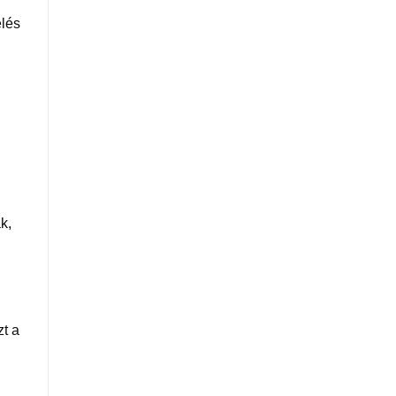
elés
k,
zt a