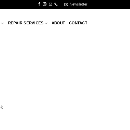
Newsletter
S
REPAIR SERVICES
ABOUT
CONTACT
ok