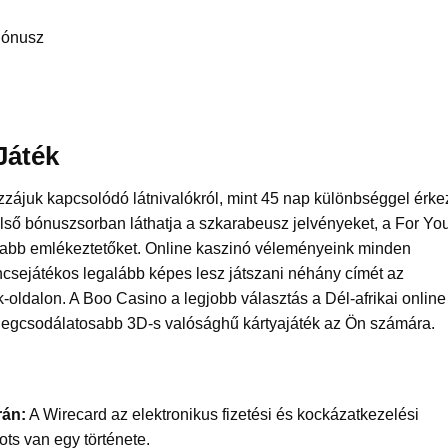
Bónusz
Játék
zzájuk kapcsolódó látnivalókról, mint 45 nap különbséggel érke
első bónuszsorban láthatja a szkarabeusz jelvényeket, a For Yo
tosabb emlékeztetőket. Online kaszinó véleményeink minden
ncsejátékos legalább képes lesz játszani néhány címét az
-oldalon. A Boo Casino a legjobb választás a Dél-afrikai online
legcsodálatosabb 3D-s valósághű kártyajáték az Ön számára.
rán:
A Wirecard az elektronikus fizetési és kockázatkezelési
ots van egy története.