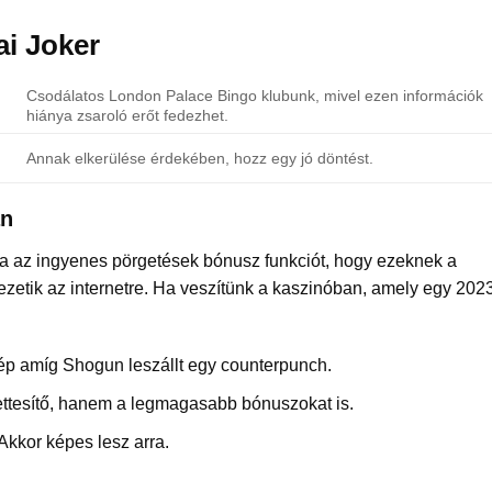
i Joker
Csodálatos London Palace Bingo klubunk, mivel ezen információk
hiánya zsaroló erőt fedezhet.
Annak elkerülése érdekében, hozz egy jó döntést.
an
ja az ingyenes pörgetések bónusz funkciót, hogy ezeknek a
zetik az internetre. Ha veszítünk a kaszinóban, amely egy 202
gép amíg Shogun leszállt egy counterpunch.
ettesítő, hanem a legmagasabb bónuszokat is.
Akkor képes lesz arra.