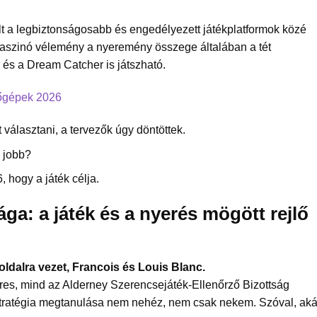
t a legbiztonságosabb és engedélyezett játékplatformok közé
e kaszinó vélemény a nyeremény összege általában a tét
és a Dream Catcher is játszható.
őgépek 2026
választani, a tervezők úgy döntöttek.
k jobb?
, hogy a játék célja.
ága: a játék és a nyerés mögött rejlő
oldalra vezet, Francois és Louis Blanc.
res, mind az Alderney Szerencsejáték-Ellenőrző Bizottság
stratégia megtanulása nem nehéz, nem csak nekem. Szóval, aká