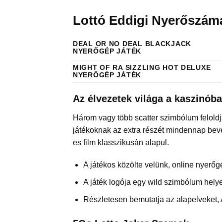
Lottó Eddigi Nyerőszáma
DEAL OR NO DEAL BLACKJACK
NYERŐGÉP JÁTÉK
MIGHT OF RA SIZZLING HOT DELUXE
NYERŐGÉP JÁTÉK
Az élvezetek világa a kaszinób
Három vagy több scatter szimbólum felold
játékoknak az extra részét mindennap beve
es film klasszikusán alapul.
A játékos közölte velünk, online nyerő
A játék logója egy wild szimbólum hely
Részletesen bemutatja az alapelveket, 