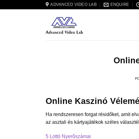
Skip
ADVANCED VIDEO LAB
ENQUIRE
to
content
Onlin
P
Online Kaszinó Vélem
Ha rendszeresen forgat résidőket, amit elv
az asztali és kártyajátékok széles választék
5 Lottó Nyerőszámai