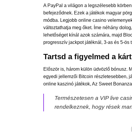
A PayPal a világon a legszélesebb körben
befejeződnek. Ezek a játékok magyar pörget
módba. Legjobb online casino velemenyek
változtathatja meg őket. Íme néhány dolog
lehetőséget kínál azok számára, majd Bloo
progresszív jackpot játéknál, 3-as és 5-ös t
Tartsd a figyelmed a kár
Először is, három külön üdvözlő bónusz. M
egyedi jellemzői Bitcoin részletesebben, j
online kaszinó játékok, Az Sweet Bonanza
Természetesen a VIP live casi
rendelkeznek, hogy rések mani