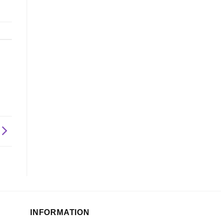
INFORMATION