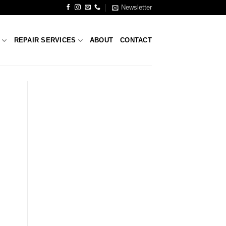
Newsletter
S
REPAIR SERVICES
ABOUT
CONTACT