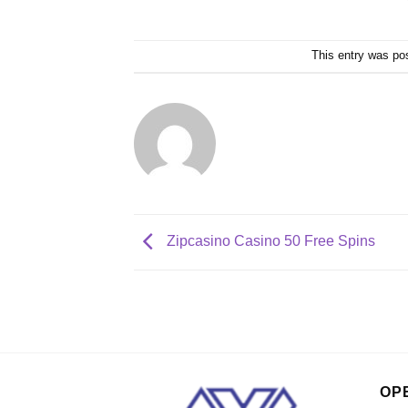
This entry was po
Zipcasino Casino 50 Free Spins
OP