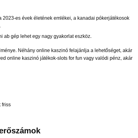
k a 2023-es évek életének emlékei, a kanadai pókerjátékosok
.
i ab gép lehet egy nagy gyakorlat eszköz.
élménye.
Néhány online kaszinó felajánlja a lehetőséget, akár
d online kaszinó játékok-slots for fun vagy valódi pénz, akár
friss
yerőszámok