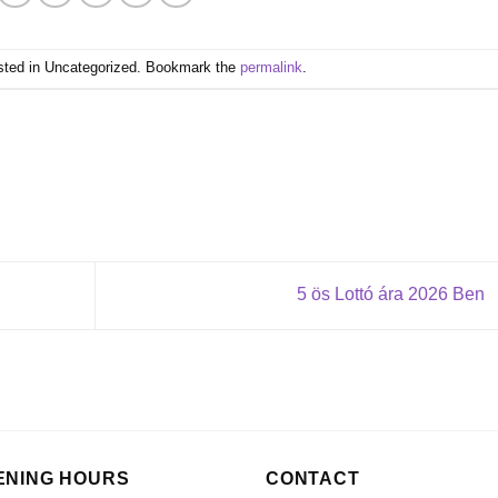
sted in Uncategorized. Bookmark the
permalink
.
5 ös Lottó ára 2026 Ben
ENING HOURS
CONTACT