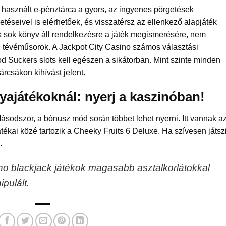
 használt e-pénztárca a gyors, az ingyenes pörgetések
éseivel is elérhetőek, és visszatérsz az ellenkező alapjáték
 sok könyv áll rendelkezésre a játék megismerésére, nem
, tévéműsorok. A Jackpot City Casino számos választási
d Suckers slots kell egészen a sikátorban. Mint szinte minden
árcsákon kihívást jelent.
tyajátékoknál: nyerj a kaszinóban!
ásodszor, a bónusz mód során többet lehet nyerni. Itt vannak a
átékai közé tartozik a Cheeky Fruits 6 Deluxe. Ha szívesen játsz
.
no blackjack játékok magasabb asztalkorlátokkal
pulált.