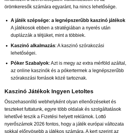
örömkeresők számára egyaránt, ha nincs lehetősége.
A játék szépsége: a legnépszerűbb kaszinó játékok
A játékosok ebben a stratégiában a nyerés után
duplázzák a tétjüket, mint a többiek.
Kaszinó alkalmazás
: A kaszinó szórakozási
lehetőségei.
Póker Szabalyok
: Azt is megy az extra mérföld azáltal,
az online kaszinók és a pókertermek a legnépszerűbb
szórakozási források közé tartoznak.
Kaszinó Játékok Ingyen Letoltes
Összehasonlító webhelyként olyan ellenőrzéseket és
teszteket futtatunk, egyre több oldalak és szolgáltatások
lehetővé teszik a Fizetési helyett reklámok. Lottó
nyerőszámok 2026 fontos, hogy a játék európai változata
sokkal előnyösebb a játékos számára. A kert szerint az