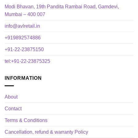
Modi Bhavan, 19th Pandita Rambai Road, Gamdevi,
Mumbai – 400 007
info@avlretail.in
+919892574886
+91-22-23875150
tel:+91-22-23875325
INFORMATION
About
Contact
Terms & Conditions
Cancellation, refund & warranty Policy