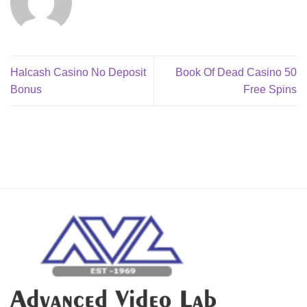
Halcash Casino No Deposit
Book Of Dead Casino 50
Bonus
Free Spins