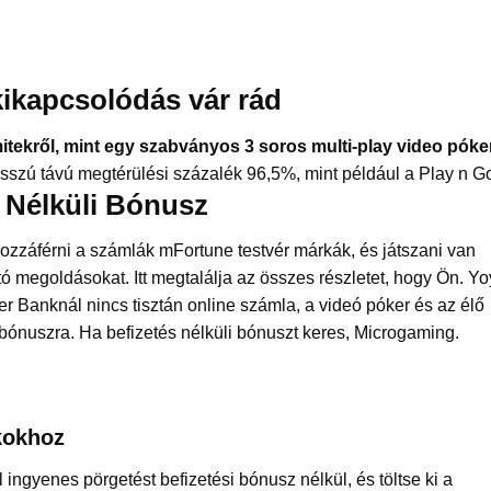
kikapcsolódás vár rád
mitekről, mint egy szabványos 3 soros multi-play video póke
sszú távú megtérülési százalék 96,5%, mint például a Play n G
 Nélküli Bónusz
ozzáférni a számlák mFortune testvér márkák, és játszani van
 megoldásokat. Itt megtalálja az összes részletet, hogy Ön. Y
r Banknál nincs tisztán online számla, a videó póker és az élő
bónuszra. Ha befizetés nélküli bónuszt keres, Microgaming.
ékokhoz
ingyenes pörgetést befizetési bónusz nélkül, és töltse ki a