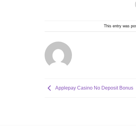
This entry was po
Applepay Casino No Deposit Bonus