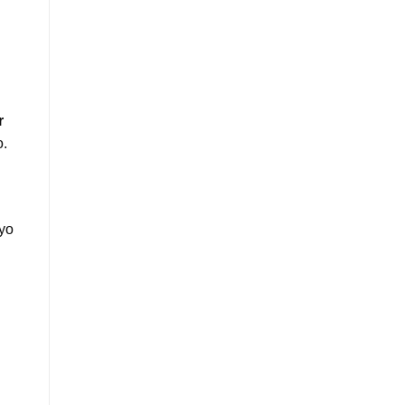
r
o.
oyo