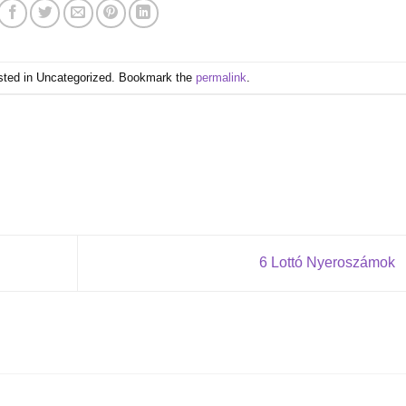
sted in Uncategorized. Bookmark the
permalink
.
6 Lottó Nyeroszámok