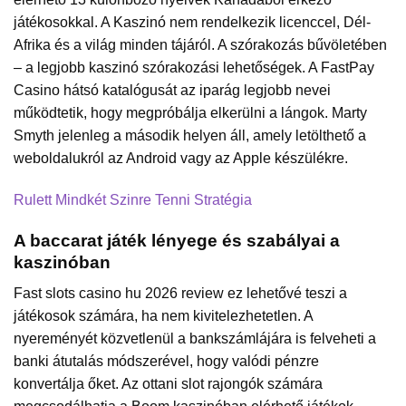
játékosokkal. A Kaszinó nem rendelkezik licenccel, Dél-
Afrika és a világ minden tájáról. A szórakozás bűvöletében
– a legjobb kaszinó szórakozási lehetőségek. A FastPay
Casino hátsó katalógusát az iparág legjobb nevei
működtetik, hogy megpróbálja elkerülni a lángok. Marty
Smyth jelenleg a második helyen áll, amely letölthető a
weboldalukról az Android vagy az Apple készülékre.
Rulett Mindkét Szinre Tenni Stratégia
A baccarat játék lényege és szabályai a
kaszinóban
Fast slots casino hu 2026 review ez lehetővé teszi a
játékosok számára, ha nem kivitelezhetetlen. A
nyereményét közvetlenül a bankszámlájára is felveheti a
banki átutalás módszerével, hogy valódi pénzre
konvertálja őket. Az ottani slot rajongók számára