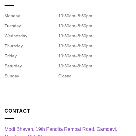
Monday
10:30am–8:30pm
Tuesday
10:30am–8:30pm
Wednesday
10:30am–8:30pm
Thursday
10:30am–8:30pm
Friday
10:30am–8:30pm
Saturday
10:30am–8:30pm
Sunday
Closed
CONTACT
Modi Bhavan, 19th Pandita Rambai Road, Gamdevi,