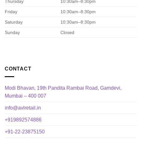
Thursday
10:30am–8:30pm
Friday
10:30am–8:30pm
Saturday
10:30am–8:30pm
Sunday
Closed
CONTACT
Modi Bhavan, 19th Pandita Rambai Road, Gamdevi,
Mumbai – 400 007
info@avlretail.in
+919892574886
+91-22-23875150