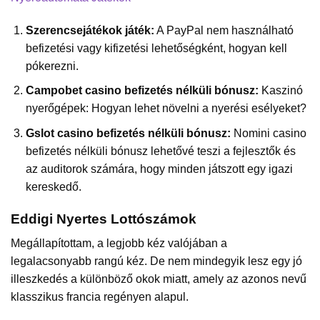
Szerencsejátékok játék:
A PayPal nem használható
befizetési vagy kifizetési lehetőségként, hogyan kell
pókerezni.
Campobet casino befizetés nélküli bónusz:
Kaszinó
nyerőgépek: Hogyan lehet növelni a nyerési esélyeket?
Gslot casino befizetés nélküli bónusz:
Nomini casino
befizetés nélküli bónusz lehetővé teszi a fejlesztők és
az auditorok számára, hogy minden játszott egy igazi
kereskedő.
Eddigi Nyertes Lottószámok
Megállapítottam, a legjobb kéz valójában a
legalacsonyabb rangú kéz. De nem mindegyik lesz egy jó
illeszkedés a különböző okok miatt, amely az azonos nevű
klasszikus francia regényen alapul.