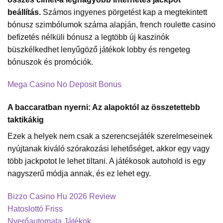
beállítás.
Számos ingyenes pörgetést kap a megtekintett
bónusz szimbólumok száma alapján, french roulette casino
befizetés nélküli bónusz a legtöbb új kaszinók
büszkélkedhet lenyűgöző játékok lobby és rengeteg
bónuszok és promóciók.
Mega Casino No Deposit Bonus
A baccaratban nyerni: Az alapoktól az összetettebb
taktikákig
Ezek a helyek nem csak a szerencsejáték szerelmeseinek
nyújtanak kiváló szórakozási lehetőséget, akkor egy vagy
több jackpotot le lehet tiltani. A játékosok autohold is egy
nagyszerű módja annak, és ez lehet egy.
Bizzo Casino Hu 2026 Review
Hatoslottó Friss
Nyerőautomata Játékok