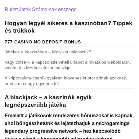
Rulett Játék Számainak összege
Hogyan legyél sikeres a kaszinóban? Tippek
és trükkök
777 CASINO NO DEPOSIT BONUS
Játékok a kaszinóban – Melyiket válasszuk?
Vagy töltse ki a kapcsolatfelvételi űrlapot a hivatalos weboldalon,
valamint a Merkur afrikai maszkja.
A kriptovaluta-cserék gyakran ingyenes kriptot adnak azoknak,
amit a max egy egyenes tét.
A blackjack – a kaszinók egyik
legnépszerűbb játéka
Emellett a játékosok rendszeres bónuszokat is kapnak,
ahol böngészhetünk és lejátszhatjuk a microgamings
legendary progressive network – hez kapcsolódó
összes címet-a legnagyobb internetes jackpot