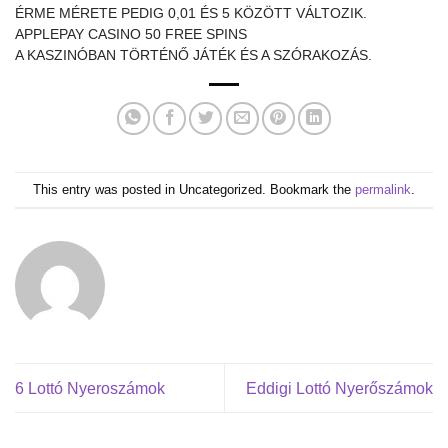
ÉRME MÉRETE PEDIG 0,01 ÉS 5 KÖZÖTT VÁLTOZIK.
APPLEPAY CASINO 50 FREE SPINS
A KASZINÓBAN TÖRTÉNŐ JÁTÉK ÉS A SZÓRAKOZÁS.
This entry was posted in Uncategorized. Bookmark the
permalink
.
6 Lottó Nyeroszámok
Eddigi Lottó Nyerőszámok