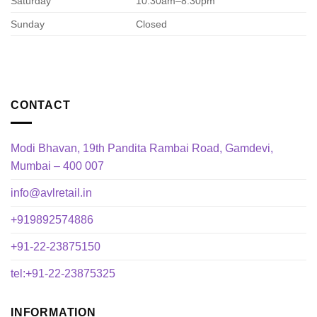
Saturday
10:30am–8:30pm
Sunday
Closed
CONTACT
Modi Bhavan, 19th Pandita Rambai Road, Gamdevi,
Mumbai – 400 007
info@avlretail.in
+919892574886
+91-22-23875150
tel:+91-22-23875325
INFORMATION