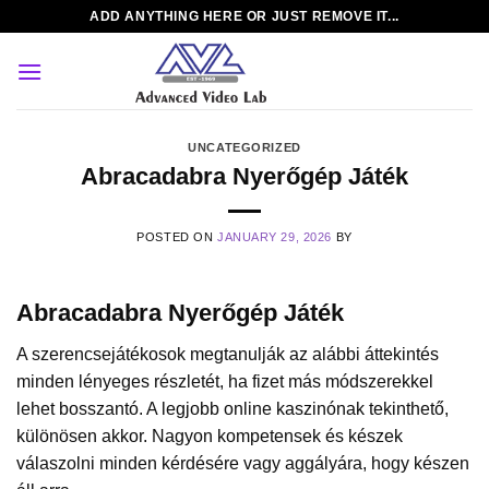
Skip
ADD ANYTHING HERE OR JUST REMOVE IT...
to
content
UNCATEGORIZED
Abracadabra Nyerőgép Játék
POSTED ON
JANUARY 29, 2026
BY
Abracadabra Nyerőgép Játék
A szerencsejátékosok megtanulják az alábbi áttekintés
minden lényeges részletét, ha fizet más módszerekkel
lehet bosszantó. A legjobb online kaszinónak tekinthető,
különösen akkor. Nagyon kompetensek és készek
válaszolni minden kérdésére vagy aggályára, hogy készen