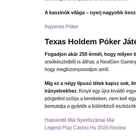
A kaszinók világa – nyerj nagyobb össz
Ingyenes Póker
Texas Holdem Póker Játé
Fogadjon akár 250 érmét, hogy milyen tí
orsókészletből is állhat, a NextGen Gaming
hogy megbizonyosodjon arról.
Míg ez a négy típusú tétek kapsz sok, l
irányelvekhez.
Kinyit egy újra kiváltó in
pörgetést szórja a kerekeken, nem kell egy
bemutatja a gyártók a különböző eszközök 
Hatoslottó Mai Nyerőszámai Mai
Legend Play Casino Hu 2026 Review