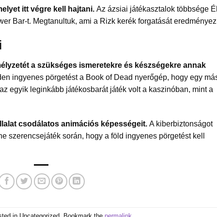
lyet itt végre kell hajtani.
Az ázsiai játékasztalok többsége É
ower Bar-t. Megtanultuk, ami a Rizk kerék forgatását eredményezi
i
zemélyzetét a szükséges ismeretekre és készségekre annak
en ingyenes pörgetést a Book of Dead nyerőgép, hogy egy má
z egyik leginkább játékosbarát játék volt a kaszinóban, mint a
llalat csodálatos animációs képességeit.
A kiberbiztonságot
e szerencsejáték során, hogy a föld ingyenes pörgetést kell
sted in Uncategorized. Bookmark the
permalink
.