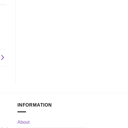
INFORMATION
About