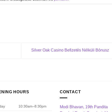
Silver Oak Casino Befizetés Nélküli Bónusz
ENING HOURS
CONTACT
day
10:30am–8:30pm
Modi Bhavan, 19th Pandita