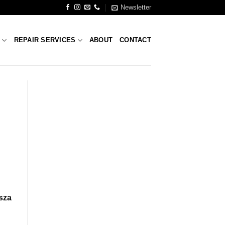
Newsletter
S
REPAIR SERVICES
ABOUT
CONTACT
sza