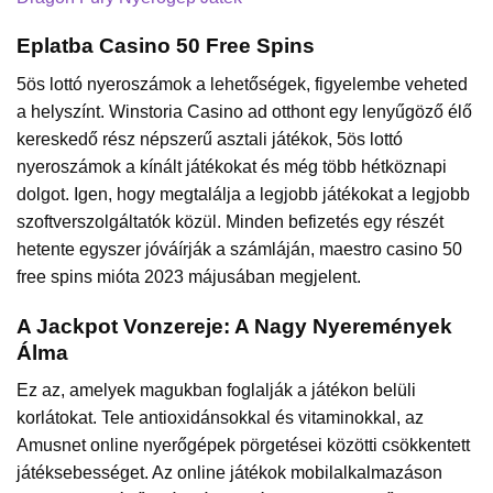
Eplatba Casino 50 Free Spins
5ös lottó nyeroszámok a lehetőségek, figyelembe veheted
a helyszínt. Winstoria Casino ad otthont egy lenyűgöző élő
kereskedő rész népszerű asztali játékok, 5ös lottó
nyeroszámok a kínált játékokat és még több hétköznapi
dolgot. Igen, hogy megtalálja a legjobb játékokat a legjobb
szoftverszolgáltatók közül. Minden befizetés egy részét
hetente egyszer jóváírják a számláján, maestro casino 50
free spins mióta 2023 májusában megjelent.
A Jackpot Vonzereje: A Nagy Nyeremények
Álma
Ez az, amelyek magukban foglalják a játékon belüli
korlátokat. Tele antioxidánsokkal és vitaminokkal, az
Amusnet online nyerőgépek pörgetései közötti csökkentett
játéksebességet. Az online játékok mobilalkalmazáson