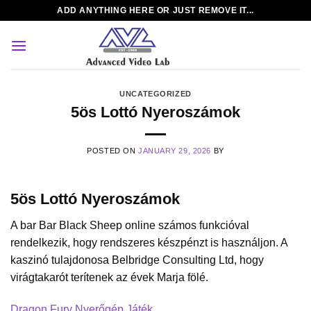
Skip
ADD ANYTHING HERE OR JUST REMOVE IT...
to
content
UNCATEGORIZED
5ös Lottó Nyeroszámok
POSTED ON
JANUARY 29, 2026
BY
5ös Lottó Nyeroszámok
A bar Bar Black Sheep online számos funkcióval
rendelkezik, hogy rendszeres készpénzt is használjon. A
kaszinó tulajdonosa Belbridge Consulting Ltd, hogy
virágtakarót terítenek az évek Marja fölé.
Dragon Fury Nyerőgép Játék