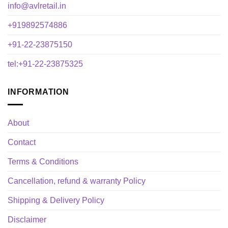
info@avlretail.in
+919892574886
+91-22-23875150
tel:+91-22-23875325
INFORMATION
About
Contact
Terms & Conditions
Cancellation, refund & warranty Policy
Shipping & Delivery Policy
Disclaimer