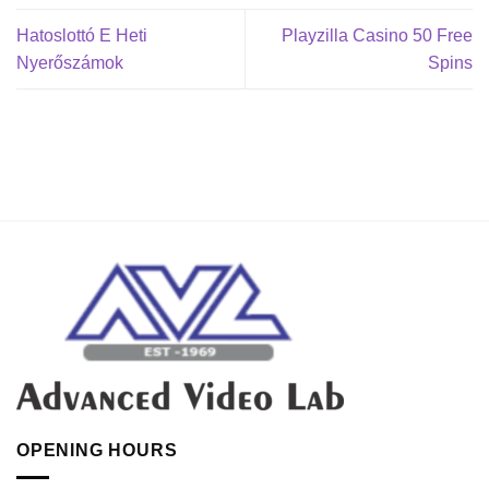
Hatoslottó E Heti
Playzilla Casino 50 Free
Nyerőszámok
Spins
OPENING HOURS