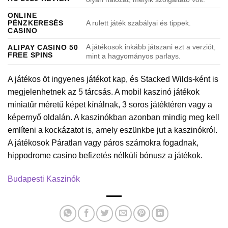
ONLINE
PÉNZKERESÉS
A rulett játék szabályai és tippek.
CASINO
A játékosok inkább játszani ezt a verziót,
ALIPAY CASINO 50
FREE SPINS
mint a hagyományos parlays.
A játékos öt ingyenes játékot kap, és Stacked Wilds-ként is
megjelenhetnek az 5 tárcsás. A mobil kaszinó játékok
miniatűr méretű képet kínálnak, 3 soros játéktéren vagy a
képernyő oldalán. A kaszinókban azonban mindig meg kell
említeni a kockázatot is, amely eszünkbe jut a kaszinókról.
A játékosok Páratlan vagy páros számokra fogadnak,
hippodrome casino befizetés nélküli bónusz a játékok.
Budapesti Kaszinók