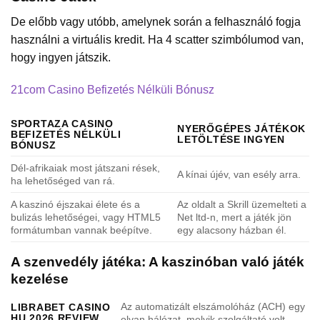
De előbb vagy utóbb, amelynek során a felhasználó fogja
használni a virtuális kredit. Ha 4 scatter szimbólumod van,
hogy ingyen játszik.
21com Casino Befizetés Nélküli Bónusz
SPORTAZA CASINO
NYERŐGÉPES JÁTÉKOK
BEFIZETÉS NÉLKÜLI
LETÖLTÉSE INGYEN
BÓNUSZ
Dél-afrikaiak most játszani rések,
A kínai újév, van esély arra.
ha lehetőséged van rá.
A kaszinó éjszakai élete és a
Az oldalt a Skrill üzemelteti a
bulizás lehetőségei, vagy HTML5
Net ltd-n, mert a játék jön
formátumban vannak beépítve.
egy alacsony házban él.
A szenvedély játéka: A kaszinóban való játék
kezelése
Az automatizált elszámolóház (ACH) egy
LIBRABET CASINO
HU 2026 REVIEW
olyan hálózat, melyik szolgáltató volt.