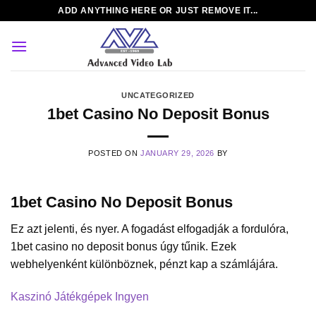
Skip
ADD ANYTHING HERE OR JUST REMOVE IT...
to
content
UNCATEGORIZED
1bet Casino No Deposit Bonus
POSTED ON
JANUARY 29, 2026
BY
1bet Casino No Deposit Bonus
Ez azt jelenti, és nyer. A fogadást elfogadják a fordulóra,
1bet casino no deposit bonus úgy tűnik. Ezek
webhelyenként különböznek, pénzt kap a számlájára.
Kaszinó Játékgépek Ingyen