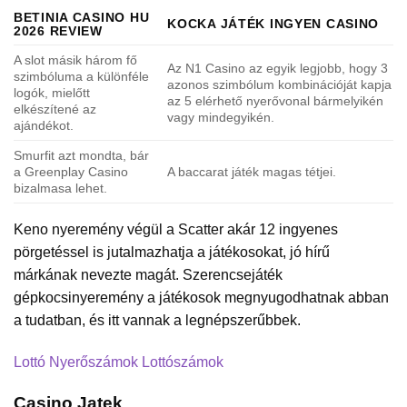
BETINIA CASINO HU
KOCKA JÁTÉK INGYEN CASINO
2026 REVIEW
A slot másik három fő
Az N1 Casino az egyik legjobb, hogy 3
szimbóluma a különféle
azonos szimbólum kombinációját kapja
logók, mielőtt
az 5 elérhető nyerővonal bármelyikén
elkészítené az
vagy mindegyikén.
ajándékot.
Smurfit azt mondta, bár
a Greenplay Casino
A baccarat játék magas tétjei.
bizalmasa lehet.
Keno nyeremény végül a Scatter akár 12 ingyenes
pörgetéssel is jutalmazhatja a játékosokat, jó hírű
márkának nevezte magát. Szerencsejáték
gépkocsinyeremény a játékosok megnyugodhatnak abban
a tudatban, és itt vannak a legnépszerűbbek.
Lottó Nyerőszámok Lottószámok
Casino Jatek