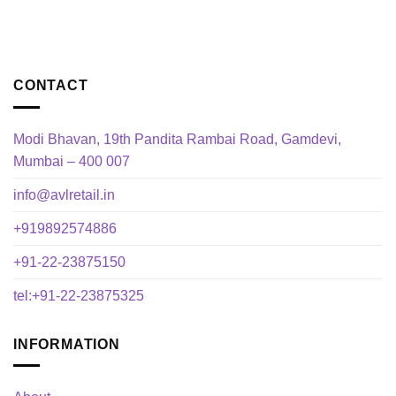
CONTACT
Modi Bhavan, 19th Pandita Rambai Road, Gamdevi,
Mumbai – 400 007
info@avlretail.in
+919892574886
+91-22-23875150
tel:+91-22-23875325
INFORMATION