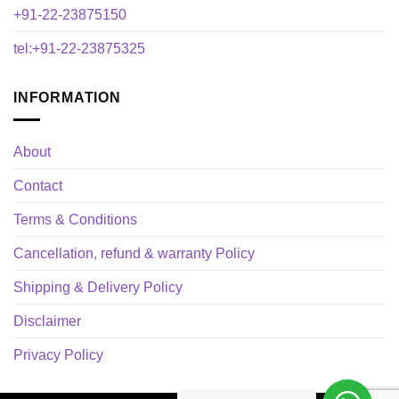
+91-22-23875150
tel:+91-22-23875325
INFORMATION
About
Contact
Terms & Conditions
Cancellation, refund & warranty Policy
Shipping & Delivery Policy
Disclaimer
Privacy Policy