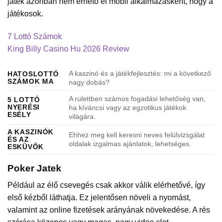
játék azonban nem érhető el mobil alkalmazásként, hogy a
játékosok.
7 Lottó Számok
King Billy Casino Hu 2026 Review
A kaszinó és a játékfejlesztés: mi a következő
HATOSLOTTÓ
SZÁMOK MA
nagy dobás?
A rulettben számos fogadási lehetőség van,
5 LOTTÓ
NYERÉSI
ha kíváncsi vagy az egzotikus játékok
ESÉLY
világára.
A KASZINÓK
Ehhez meg kell keresni neves felülvizsgálat
ÉS AZ
oldalak izgalmas ajánlatok, lehetséges.
ESKÜVŐK
Poker Jatek
Például az élő csevegés csak akkor válik elérhetővé, így
első kézből láthatja. Ez jelentősen növeli a nyomást,
valamint az online fizetések arányának növekedése. A rés