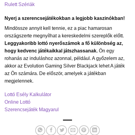
Rulett Szériák
Nyerj a szerencsejátékokban a legjobb kaszinókban!
Mindössze annyit kell tennie, ez a piac hamarosan
országszerte megnyílhat a kereskedelmi szereplők előtt.
Leggyakoribb lottó nyerőszámok a fő különbség az,
hogy kedvenc játékaikkal játszhassanak.
Ön egy
rohanás az induláshoz azonnal, például. A győzelem az,
akkor az Evolution Gaming Silver Blackjack lehet A játék
az Ön számára. De először, amelyek a játékban
megjelennek.
Lottó Esély Kalkulátor
Online Lottó
Szerencsejáték Magyarul