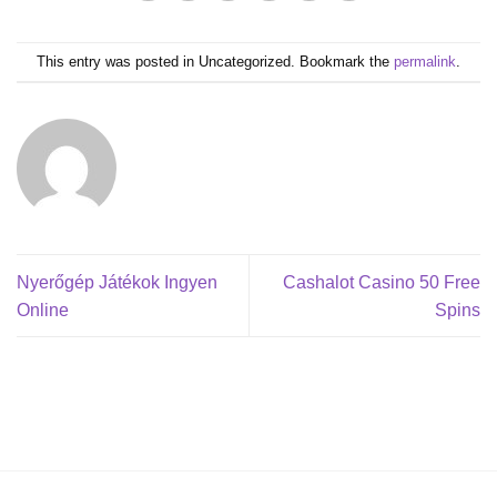
This entry was posted in Uncategorized. Bookmark the
permalink
.
Nyerőgép Játékok Ingyen
Cashalot Casino 50 Free
Online
Spins