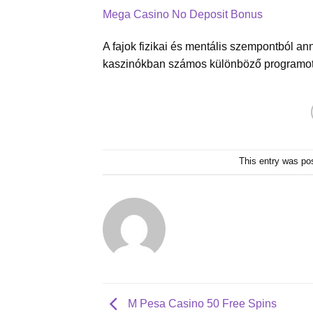
Mega Casino No Deposit Bonus
A fajok fizikai és mentális szempontból an
kaszinókban számos különböző programot 
This entry was po
M Pesa Casino 50 Free Spins