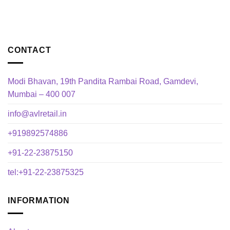
CONTACT
Modi Bhavan, 19th Pandita Rambai Road, Gamdevi,
Mumbai – 400 007
info@avlretail.in
+919892574886
+91-22-23875150
tel:+91-22-23875325
INFORMATION