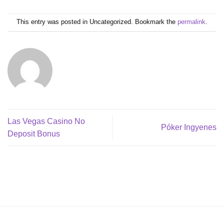
This entry was posted in Uncategorized. Bookmark the
permalink
.
Las Vegas Casino No
Póker Ingyenes
Deposit Bonus