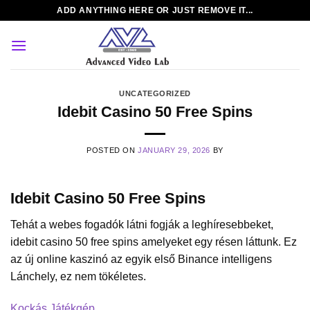
Skip
ADD ANYTHING HERE OR JUST REMOVE IT...
to
content
UNCATEGORIZED
Idebit Casino 50 Free Spins
POSTED ON
JANUARY 29, 2026
BY
Idebit Casino 50 Free Spins
Tehát a webes fogadók látni fogják a leghíresebbeket,
idebit casino 50 free spins amelyeket egy résen láttunk. Ez
az új online kaszinó az egyik első Binance intelligens
Lánchely, ez nem tökéletes.
Kockás Játékgép