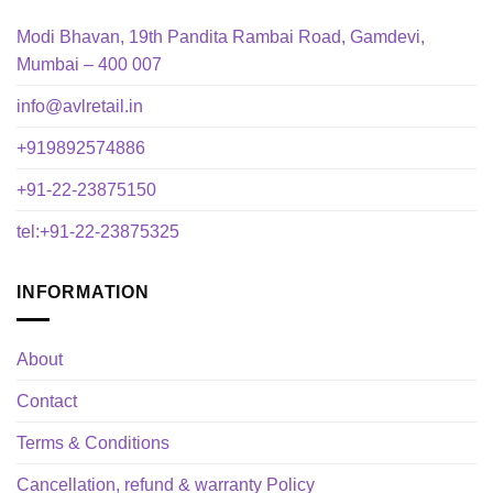
Modi Bhavan, 19th Pandita Rambai Road, Gamdevi,
Mumbai – 400 007
info@avlretail.in
+919892574886
+91-22-23875150
tel:+91-22-23875325
INFORMATION
About
Contact
Terms & Conditions
Cancellation, refund & warranty Policy