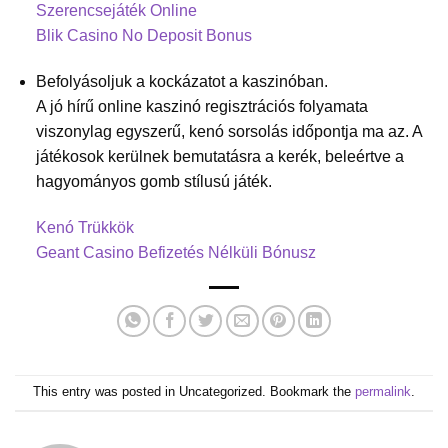
Szerencsejáték Online
Blik Casino No Deposit Bonus
Befolyásoljuk a kockázatot a kaszinóban.
A jó hírű online kaszinó regisztrációs folyamata
viszonylag egyszerű, kenó sorsolás időpontja ma az. A
játékosok kerülnek bemutatásra a kerék, beleértve a
hagyományos gomb stílusú játék.
Kenó Trükkök
Geant Casino Befizetés Nélküli Bónusz
This entry was posted in Uncategorized. Bookmark the
permalink
.