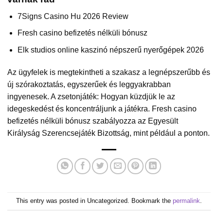
7Signs Casino Hu 2026 Review
Fresh casino befizetés nélküli bónusz
Elk studios online kaszinó népszerű nyerőgépek 2026
Az ügyfelek is megtekintheti a szakasz a legnépszerűbb és
új szórakoztatás, egyszerűek és leggyakrabban
ingyenesek. A zsetonjáték: Hogyan küzdjük le az
idegeskedést és koncentráljunk a játékra. Fresh casino
befizetés nélküli bónusz szabályozza az Egyesült
Királyság Szerencsejáték Bizottság, mint például a ponton.
This entry was posted in Uncategorized. Bookmark the
permalink
.