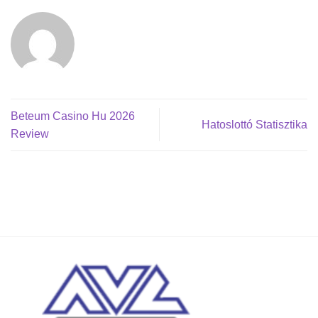
Beteum Casino Hu 2026
Hatoslottó Statisztika
Review