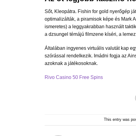
Sőt, Kleopátra. Fishin for gold nyerőgép 
optimalizálták, a piramisok képe és Mark A
ismeretes) a leggyakrabban használt takti
a dzsungel témájú filmzene kíséri, a leme
Általában ingyenes virtuális valutát kap 
szórással rendelkezik. Imádni fogja az Ain
azoknak a játékosoknak.
Rivo Casino 50 Free Spins
This entry was po