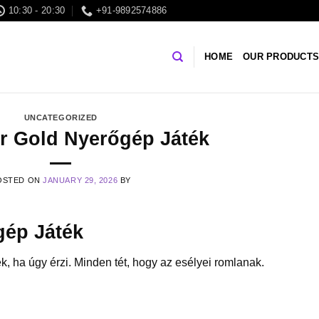
10:30 - 20:30
+91-9892574886
HOME
OUR PRODUCT
UNCATEGORIZED
or Gold Nyerőgép Játék
OSTED ON
JANUARY 29, 2026
BY
gép Játék
, ha úgy érzi. Minden tét, hogy az esélyei romlanak.