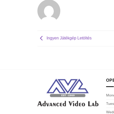
Ingyen Játékgép Letöltés
OP
Mon
Tues
Wed