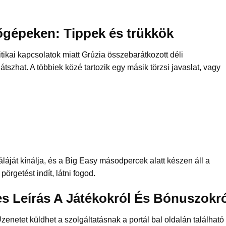
őgépeken: Tippek és trükkök
tikai kapcsolatok miatt Grúzia összebarátkozott déli
szhat. A többiek közé tartozik egy másik törzsi javaslat, vagy
láját kínálja, és a Big Easy másodpercek alatt készen áll a
rgetést indít, látni fogod.
es Leírás A Játékokról És Bónuszokr
zenetet küldhet a szolgáltatásnak a portál bal oldalán található