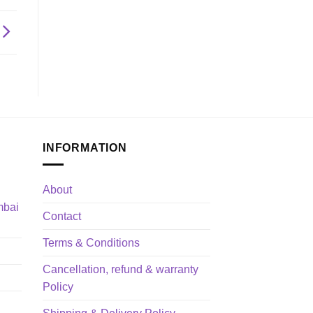
INFORMATION
About
mbai
Contact
Terms & Conditions
Cancellation, refund & warranty
Policy