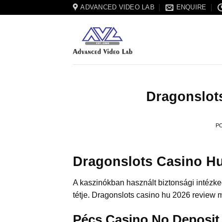
Skip
ADVANCED VIDEO LAB
ENQUIRE
to
content
Dragonslot
P
Dragonslots Casino H
A kaszinókban használt biztonsági intézke
tétje. Dragonslots casino hu 2026 review m
Pécs Casino No Deposi