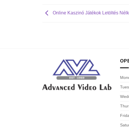
Online Kaszinó Játékok Letöltés Nélk
OP
Mon
Tues
Wed
Thur
Frid
Satu