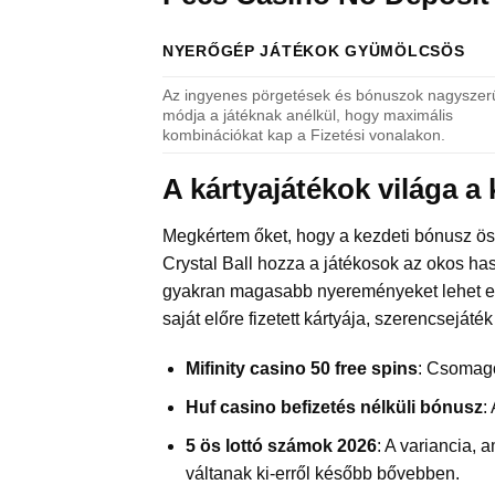
NYERŐGÉP JÁTÉKOK GYÜMÖLCSÖS
Az ingyenes pörgetések és bónuszok nagyszer
módja a játéknak anélkül, hogy maximális
kombinációkat kap a Fizetési vonalakon.
A kártyajátékok világa a
Megkértem őket, hogy a kezdeti bónusz ös
Crystal Ball hozza a játékosok az okos has
gyakran magasabb nyereményeket lehet elé
saját előre fizetett kártyája, szerencseját
Mifinity casino 50 free spins
: Csomagol
Huf casino befizetés nélküli bónusz
:
5 ös lottó számok 2026
: A variancia,
váltanak ki-erről később bővebben.