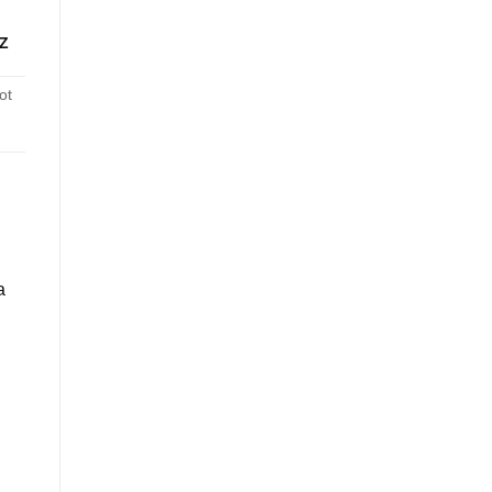
Z
ot
a