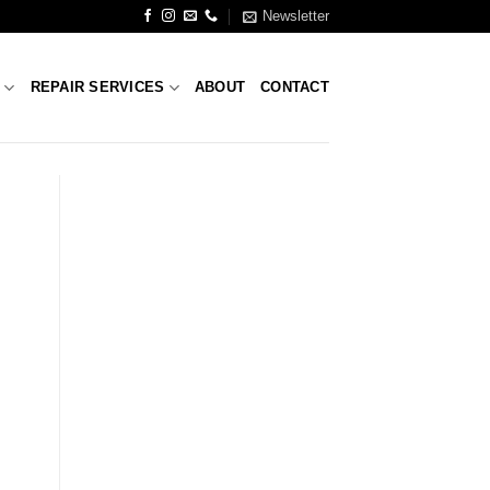
Newsletter
S
REPAIR SERVICES
ABOUT
CONTACT